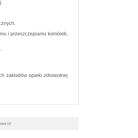
j.
cznych.
niu i przeszczepianiu komórek,
.
ch zakładów opieki zdrowotnej
bowa 14