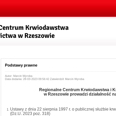
Podstawy prawne
Autor: Marcin Wyroba
Data dodania: 28-03-2023 09:56:42
Zatwierdził: Marcin Wyroba
Regionalne Centrum Krwiodawstwa i K
w Rzeszowie prowadzi działalność n
Ustawy z dnia 22 sierpnia 1997 r. o publicznej służbie krw
(Dz.U. 2023 poz. 318)