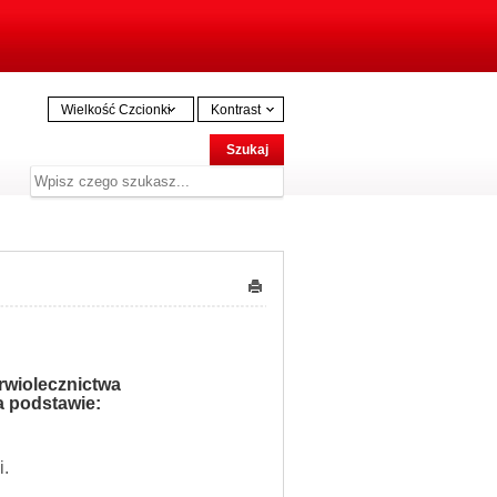
Wielkość Czcionki
Kontrast
rwiolecznictwa
a podstawie:
i.